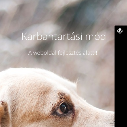
Karbantartási mód
A weboldal fejlesztés alatt!!!