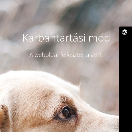
Karbantartási mód
A weboldal fejlesztés alatt!!!