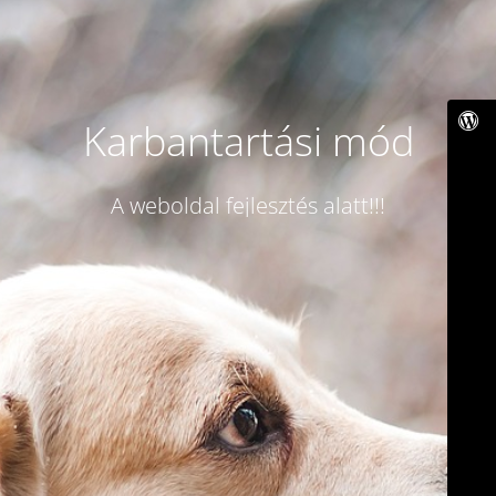
Karbantartási mód
A weboldal fejlesztés alatt!!!