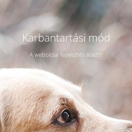
Karbantartási mód
A weboldal fejlesztés alatt!!!