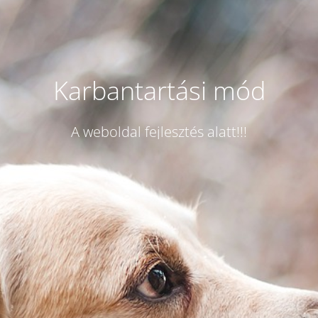
Karbantartási mód
A weboldal fejlesztés alatt!!!