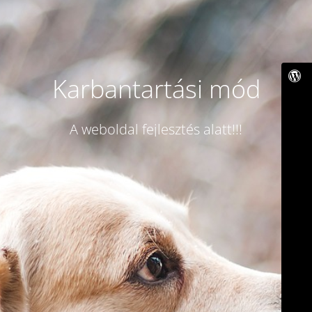
Karbantartási mód
A weboldal fejlesztés alatt!!!