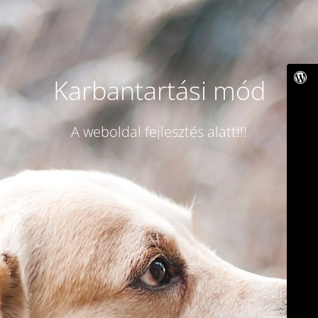
Karbantartási mód
A weboldal fejlesztés alatt!!!