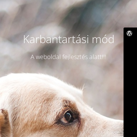
Karbantartási mód
A weboldal fejlesztés alatt!!!