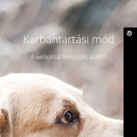
Karbantartási mód
A weboldal fejlesztés alatt!!!