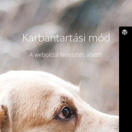
Karbantartási mód
A weboldal fejlesztés alatt!!!