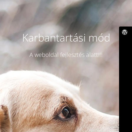
Karbantartási mód
A weboldal fejlesztés alatt!!!