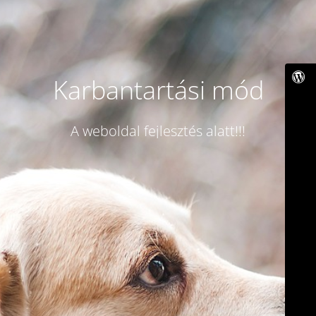
Karbantartási mód
A weboldal fejlesztés alatt!!!