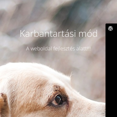
Karbantartási mód
A weboldal fejlesztés alatt!!!