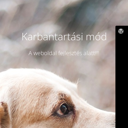
Karbantartási mód
A weboldal fejlesztés alatt!!!