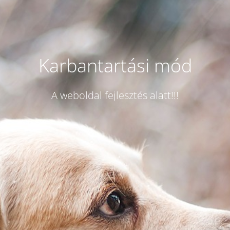
Karbantartási mód
A weboldal fejlesztés alatt!!!