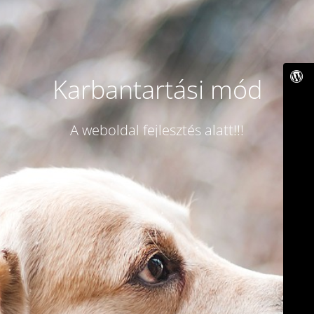
Karbantartási mód
A weboldal fejlesztés alatt!!!