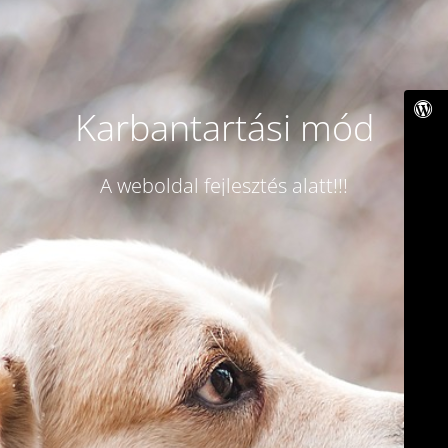
Karbantartási mód
A weboldal fejlesztés alatt!!!