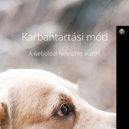
Karbantartási mód
A weboldal fejlesztés alatt!!!