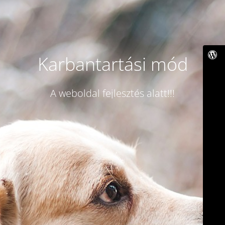
Karbantartási mód
A weboldal fejlesztés alatt!!!