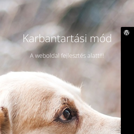
Karbantartási mód
A weboldal fejlesztés alatt!!!