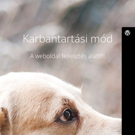
Karbantartási mód
A weboldal fejlesztés alatt!!!