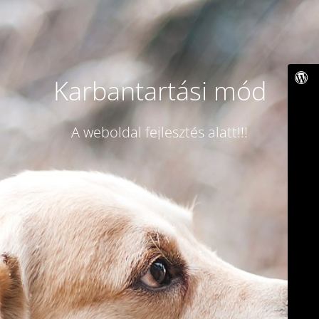
Karbantartási mód
A weboldal fejlesztés alatt!!!