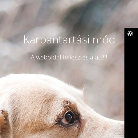
Karbantartási mód
A weboldal fejlesztés alatt!!!