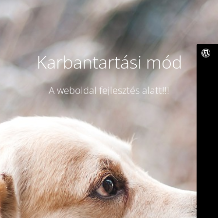
Karbantartási mód
A weboldal fejlesztés alatt!!!