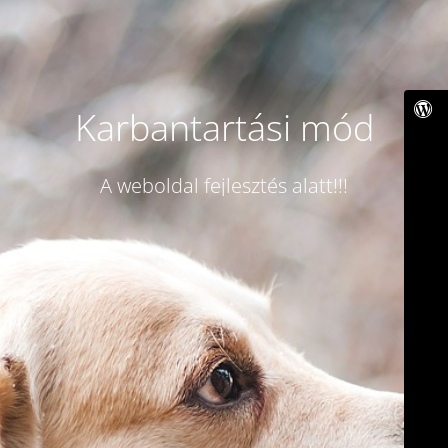
Karbantartási mód
A weboldal fejlesztés alatt!!!