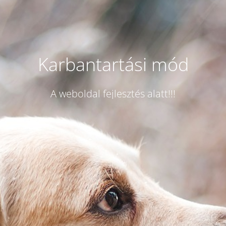
Karbantartási mód
A weboldal fejlesztés alatt!!!