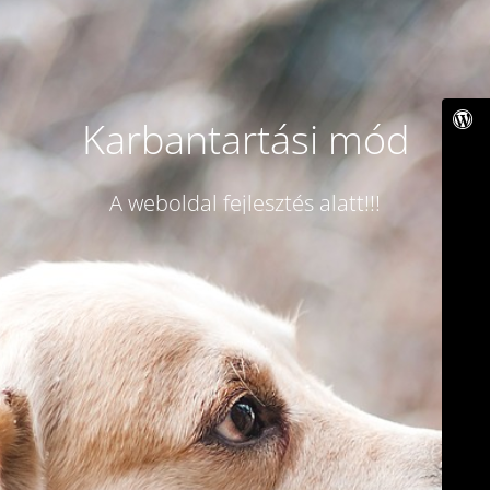
Karbantartási mód
A weboldal fejlesztés alatt!!!