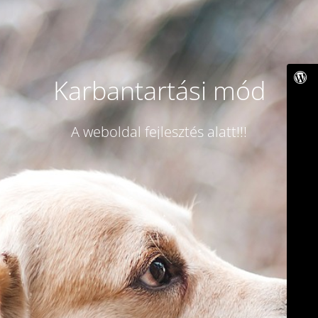
Karbantartási mód
A weboldal fejlesztés alatt!!!