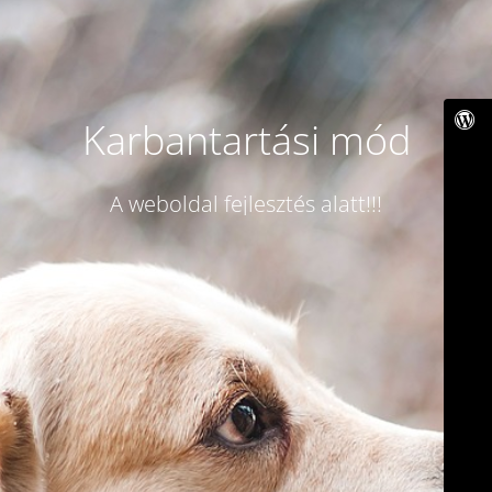
Karbantartási mód
A weboldal fejlesztés alatt!!!