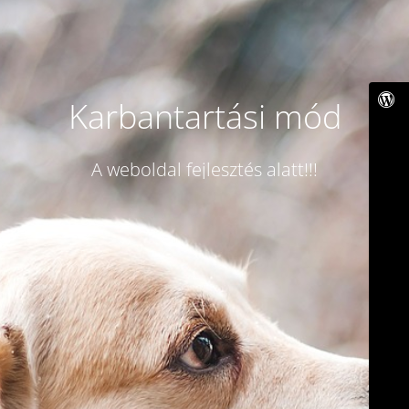
Karbantartási mód
A weboldal fejlesztés alatt!!!